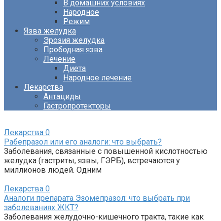
В домашних условиях
Народное
Режим
Язва желудка
Эрозия желудка
Прободная язва
Лечение
Диета
Народное лечение
Лекарства
Антациды
Гастропротекторы
Лекарства
0
Рабепразол или его аналоги: что выбрать?
Заболевания, связанные с повышенной кислотностью
желудка (гастриты, язвы, ГЭРБ), встречаются у
миллионов людей. Одним
Лекарства
0
Аналоги препарата Эзомепразол: что выбрать при
заболеваниях ЖКТ?
Заболевания желудочно-кишечного тракта, такие как