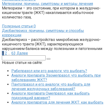
Метеоризм: причины, симптомы и методы лечения
Метеоризм – это состояние, при котором в желудочно-
кишечном тракте (ЖКТ) накапливается избыточное
количество газа,
Полезные статьи
0
Дисбактериоз: причины, симптомы и способы
коррекции
Дисбактериоз – расстройство микробиома желудочно-
кишечного тракта (ЖКТ), характеризующееся
нарушением баланса между полезными и патогенными
Пагинация
1
2
…
63
Далее
записей
Поиск:
Новые статьи на сайте:
Рабепразол или его аналоги: что выбрать?
Аналоги препарата Эзомепразол: что выбрать при
заболеваниях ЖКТ?
Пантопразол и его аналоги: что выбрать для
лечения желудочных заболеваний?
Аналоги препарата Омепразол: как выбрать
подходящий вариант?
Аналоги препаратов для лечения ЖКТ: как выбрать