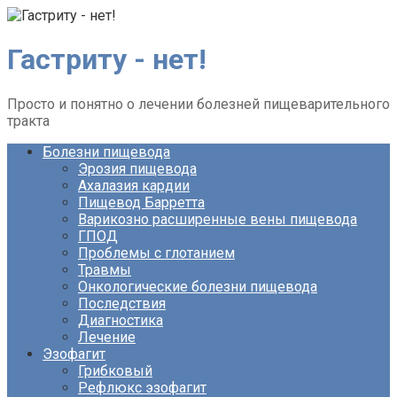
Перейти
к
контенту
Гастриту - нет!
Просто и понятно о лечении болезней пищеварительного
тракта
Болезни пищевода
Эрозия пищевода
Ахалазия кардии
Пищевод Барретта
Варикозно расширенные вены пищевода
ГПОД
Проблемы с глотанием
Травмы
Онкологические болезни пищевода
Последствия
Диагностика
Лечение
Эзофагит
Грибковый
Рефлюкс эзофагит