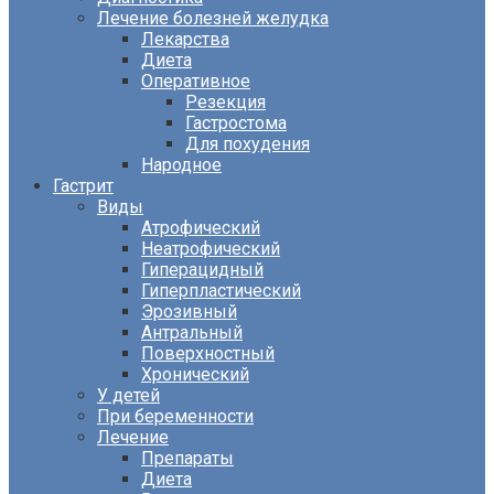
Лечение болезней желудка
Лекарства
Диета
Оперативное
Резекция
Гастростома
Для похудения
Народное
Гастрит
Виды
Атрофический
Неатрофический
Гиперацидный
Гиперпластический
Эрозивный
Антральный
Поверхностный
Хронический
У детей
При беременности
Лечение
Препараты
Диета