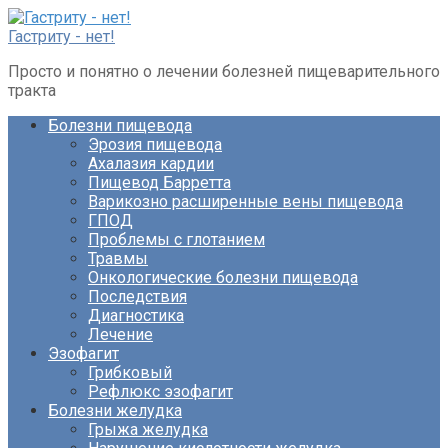
Перейти
к
Гастриту - нет!
контенту
Просто и понятно о лечении болезней пищеварительного
тракта
Болезни пищевода
Эрозия пищевода
Ахалазия кардии
Пищевод Барретта
Варикозно расширенные вены пищевода
ГПОД
Проблемы с глотанием
Травмы
Онкологические болезни пищевода
Последствия
Диагностика
Лечение
Эзофагит
Грибковый
Рефлюкс эзофагит
Болезни желудка
Грыжа желудка