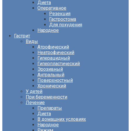
Диета
Оперативное
Резекция
Гастростома
Для похудения
Народное
Гастрит
Виды
Атрофический
Неатрофический
Гиперацидный
Гиперпластический
Эрозивный
Антральный
Поверхностный
Хронический
У детей
При беременности
Лечение
Препараты
Диета
В домашних условиях
Народное
Режим