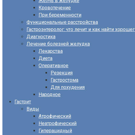
Желчь в желудке
Кровотечение
При беременности
Функциональные расстройства
Гастроэнтеролог: что лечит и как найти хороше
Диагностика
Лечение болезней желудка
Лекарства
Диета
Оперативное
Резекция
Гастростома
Для похудения
Народное
Гастрит
Виды
Атрофический
Неатрофический
Гиперацидный