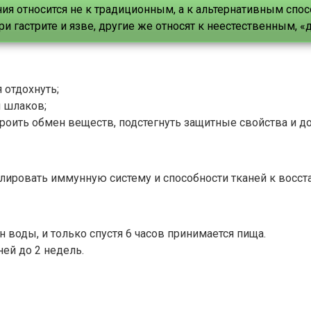
ания относится не к традиционным, а к альтернативным сп
и гастрите и язве, другие же относят к неестественным, 
отдохнуть;
й шлаков;
троить обмен веществ, подстегнуть защитные свойства и д
лировать иммунную систему и способности тканей к восст
н воды, и только спустя 6 часов принимается пища.
ней до 2 недель.