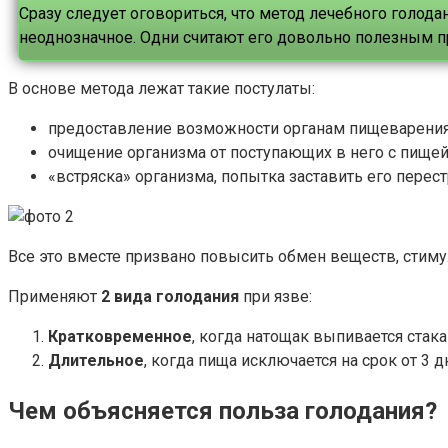
Сразу следует оговориться, что метод лечебного голод
неоднозначное. Одни считают его довольно полезным пр
В основе метода лежат такие постулаты:
предоставление возможности органам пищеварения 
очищение организма от поступающих в него с пище
«встряска» организма, попытка заставить его перес
Все это вместе призвано повысить обмен веществ, стиму
Применяют
2 вида голодания
при язве:
Кратковременное
, когда натощак выпивается стака
Длительное
, когда пища исключается на срок от 3 д
Чем объясняется польза голодания?