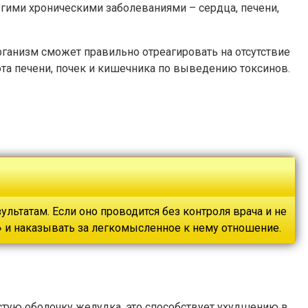
угими хроническими заболеваниями – сердца, печени,
рганизм сможет правильно отреагировать на отсутствие
ота печени, почек и кишечника по выведению токсинов.
ьтатам. Если оно проводится без контроля врача и не
» и наказывать за легкомысленное к нему отношение.
стую оболочку желудка, это способствует ухудшению в