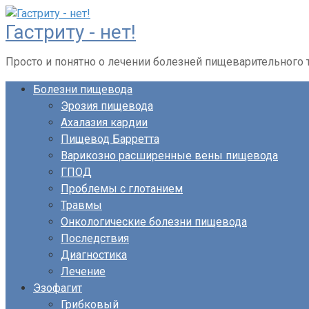
Перейти
Гастриту - нет!
к
контенту
Просто и понятно о лечении болезней пищеварительного 
Болезни пищевода
Эрозия пищевода
Ахалазия кардии
Пищевод Барретта
Варикозно расширенные вены пищевода
ГПОД
Проблемы с глотанием
Травмы
Онкологические болезни пищевода
Последствия
Диагностика
Лечение
Эзофагит
Грибковый