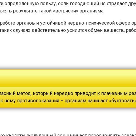
ти определенную пользу, если голодающий не страдает др
ься в результате такой «встряски» организма.
работе органов и устойчивой нервно-психической сфере о
таких случаях действительно усилится обмен веществ, раб
асный метод, который нередко приводит к плачевным резул
 к нему противопоказания – организм начинает «бунтовать
ытке кислоты желудочный сок начинает переваривать слизи