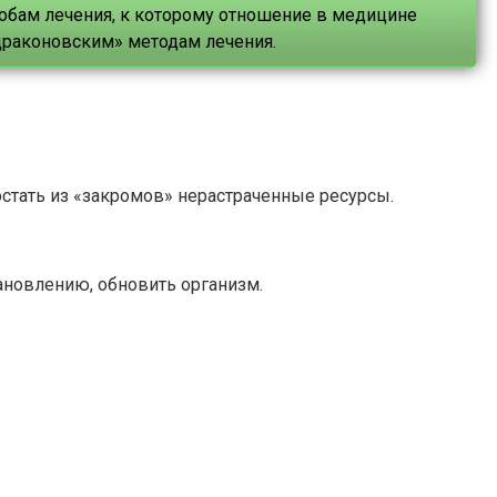
особам лечения, к которому отношение в медицине
«драконовским» методам лечения.
остать из «закромов» нерастраченные ресурсы.
ановлению, обновить организм.