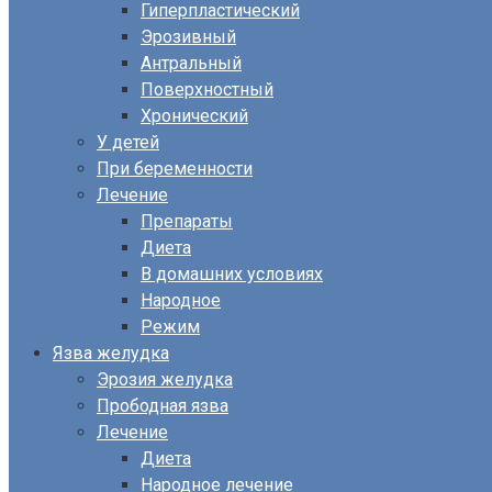
Гиперпластический
Эрозивный
Антральный
Поверхностный
Хронический
У детей
При беременности
Лечение
Препараты
Диета
В домашних условиях
Народное
Режим
Язва желудка
Эрозия желудка
Прободная язва
Лечение
Диета
Народное лечение