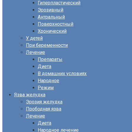
Гиперпластический
Эрозивный
Антральный
Поверхностный
Хронический
У детей
При беременности
Лечение
Препараты
Диета
В домашних условиях
Народное
Режим
Язва желудка
Эрозия желудка
Прободная язва
Лечение
Диета
Народное лечение