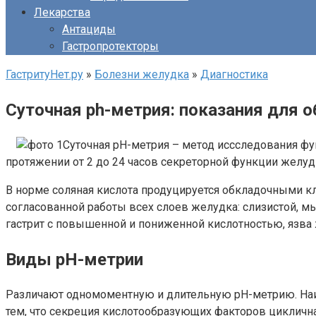
Лекарства
Антациды
Гастропротекторы
ГастритуНет.ру
»
Болезни желудка
»
Диагностика
Суточная ph-метрия: показания для 
Суточная рН-метрия – метод иссследования фу
протяжении от 2 до 24 часов секреторной функции желудк
В норме соляная кислота продуцируется обкладочными к
согласованной работы всех слоев желудка: слизистой, м
гастрит с повышенной и пониженной кислотностью, язва
Виды рН-метрии
Различают одномоментную и длительную рН-метрию. Наиб
тем, что секреция кислотообразующих факторов циклична