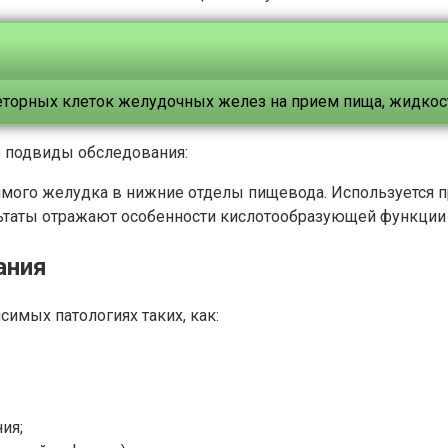
еторных клеток желудочных желез на прием пища, жидкост
 подвиды обследования:
жимого желудка в нижние отделы пищевода. Используется 
ультаты отражают особенности кислотообразующей функци
ания
имых патологиях таких, как:
ия;