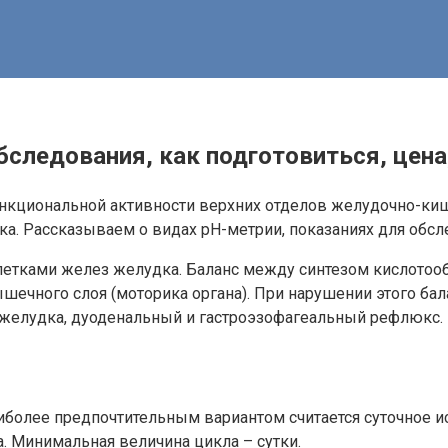
обследования, как подготовиться, цен
нкциональной активности верхних отделов желудочно-кише
а. Рассказываем о видах рН-метрии, показаниях для обсле
летками желез желудка. Баланс между синтезом кислотоо
ышечного слоя (моторика органа). При нарушении этого б
 желудка, дуоденальный и гастроэзофагеальный рефлюкс.
олее предпочтительным вариантом считается суточное ис
. Минимальная величина цикла – сутки.