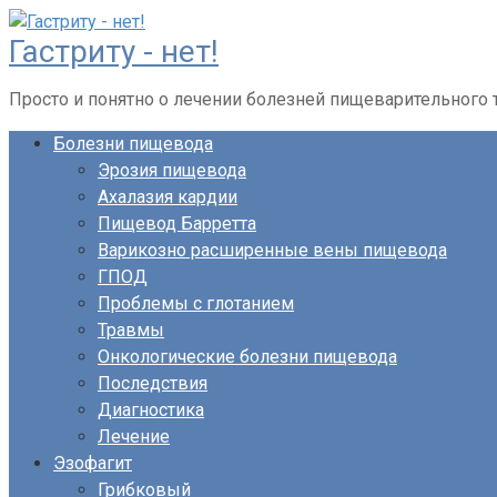
Перейти
Гастриту - нет!
к
контенту
Просто и понятно о лечении болезней пищеварительного 
Болезни пищевода
Эрозия пищевода
Ахалазия кардии
Пищевод Барретта
Варикозно расширенные вены пищевода
ГПОД
Проблемы с глотанием
Травмы
Онкологические болезни пищевода
Последствия
Диагностика
Лечение
Эзофагит
Грибковый