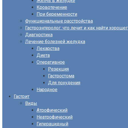
Желчь в желудке
Кровотечение
При беременности
Функциональные расстройства
Гастроэнтеролог: что лечит и как найти хороше
Диагностика
Лечение болезней желудка
Лекарства
Диета
Оперативное
Резекция
Гастростома
Для похудения
Народное
Гастрит
Виды
Атрофический
Неатрофический
Гиперацидный